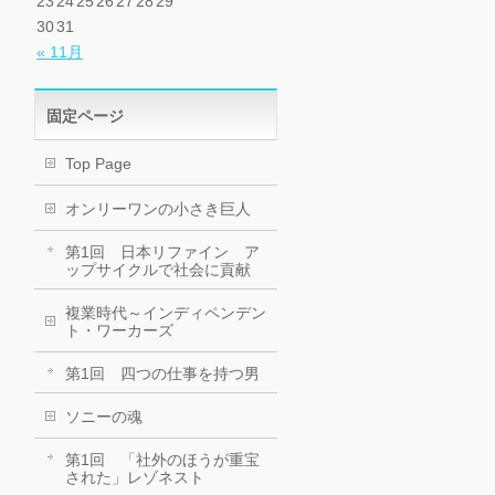
23
24
25
26
27
28
29
30
31
« 11月
固定ページ
Top Page
オンリーワンの小さき巨人
第1回 日本リファイン ア
ップサイクルで社会に貢献
複業時代～インディペンデン
ト・ワーカーズ
第1回 四つの仕事を持つ男
ソニーの魂
第1回 「社外のほうが重宝
された」レゾネスト