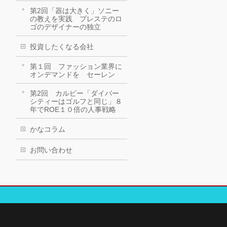
第2回「器は大きく」ソニー
の教えを実践 プレステのロ
ゴのデザイナーの独立
投資したくなる会社
第１回 ファッション業界に
オンデマンドを セーレン
第2回 カルビー「ダイバー
シティーはゴルフと同じ」８
年でROE１０倍の人事戦略
かなコラム
お問い合わせ