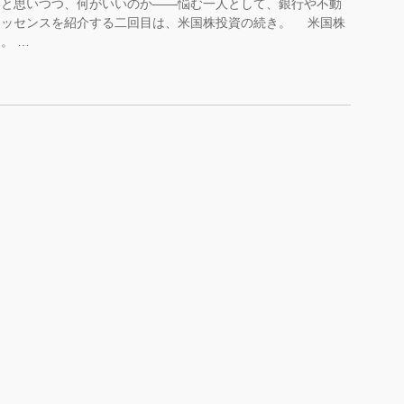
いと思いつつ、何がいいのか――悩む一人として、銀行や不動
エッセンスを紹介する二回目は、米国株投資の続き。 米国株
。 …