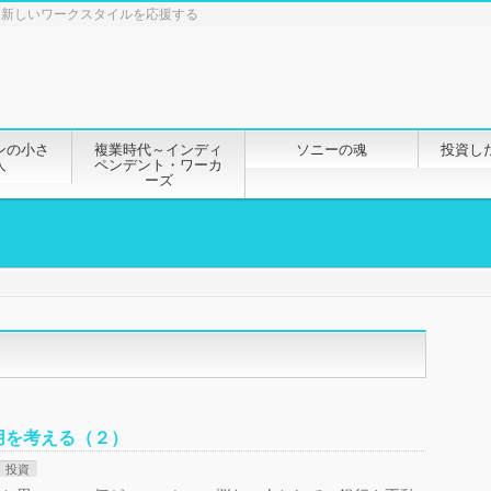
と新しいワークスタイルを応援する
ンの小さ
複業時代～インディ
ソニーの魂
投資し
人
ペンデント・ワーカ
ーズ
用を考える（２）
投資