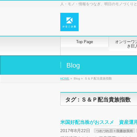
人・モノ・情報をつなぎ、明日のモノづくり
Top Page
オンリーワ
き巨
Blog
HOME
»
Blog »
Ｓ＆Ｐ配当貴族指数
タグ : Ｓ＆Ｐ配当貴族指数
米国好配当株がおススメ 資産運
2017年8月22日
つれづれ日々我書故我有