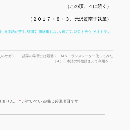
（この項、４に続く）
（２０１７・８・３、元沢賀南子執筆）
ト
,
日本語が苦手
,
疑問文
,
聞き取れない
,
肯定文
,
雑音を拾う
,
ＭＳトラン
ゆえのサガ？
語学の学習には最適？ ＭＳトランスレーター使ってみた
（４）日本語の特性踏まえて利用を
→
りません。
*
が付いている欄は必須項目です