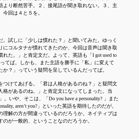
語より断然苦手。２、接尾語が聞き取れない。３、主
。今回は４と５を。
だ。試しに「少しは慣れた？」と聞いてみた。ゆっく
りにコルタナが慣れてきたのか、今回は音声は聞き取
慣れた。」と肯定文だ。よって、英語も「
I got used to
ってば。しかも、また主語を勝手に「私」に変えて
たか？」っていう疑問を呈しているんだってば。
をつけてあげる。「君は人格があるのね？」と疑問文
人格があるのね。」と肯定文になってしまった。当
」。いや、そこは、「
Do you have a personality?
」また
nality, aren’t you?
」といった英語を期待したのだが。
の理解の方が間違っているのだろうか。ネイティブは
すのが一般的、ということなのだろうか。