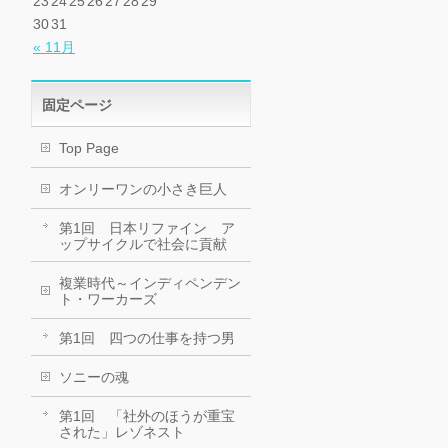
23
24
25
26
27
28
29
30
31
« 11月
固定ページ
Top Page
オンリーワンの小さき巨人
第1回 日本リファイン ア
ップサイクルで社会に貢献
複業時代～インディペンデン
ト・ワーカーズ
第1回 四つの仕事を持つ男
ソニーの魂
第1回 「社外のほうが重宝
された」レゾネスト