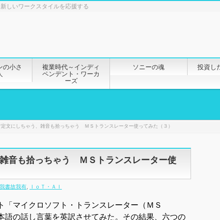
と新しいワークスタイルを応援する
ンの小さ
複業時代～インディ
ソニーの魂
投資し
人
ペンデント・ワーカ
ーズ
肯定文にしちゃう、雑音も拾っちゃう ＭＳトランスレーター使ってみた（３）
雑音も拾っちゃう ＭＳトランスレーター使
我書故我有
,
ＩｏＴ・ＡＩ
ト「マイクロソフト・トランスレーター（ＭＳ
本語の話し言葉を英訳させてみた。その結果、六つの