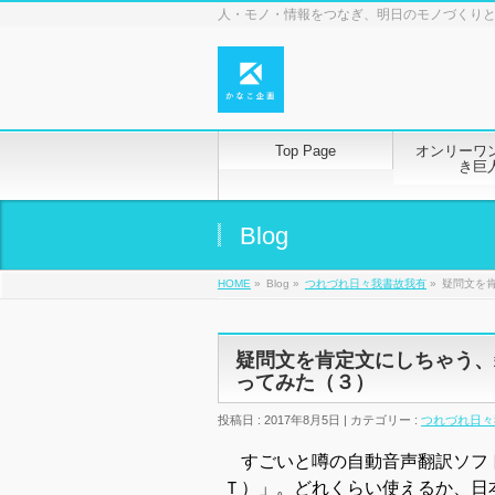
人・モノ・情報をつなぎ、明日のモノづくり
Top Page
オンリーワ
き巨
Blog
HOME
»
Blog »
つれづれ日々我書故我有
»
疑問文を
疑問文を肯定文にしちゃう、
ってみた（３）
投稿日 : 2017年8月5日 | カテゴリー :
つれづれ日々
すごいと噂の自動音声翻訳ソフ
Ｔ）」。どれくらい使えるか、日