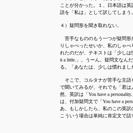
ことが分かった。１、日本語は英
語を「私は」として訳してしまう
４）疑問形を聞き取れない。
苦手なもののもう一つが疑問形
りしゃべったせいか、私のしゃべ
れたのだが、テキストは「少しは
it a little.
」。うーん。疑問文なんだ
る。「あなたは、少しは慣れまし
そこで、コルタナが苦手な主語
で聞いてみるが、それでも「君は
然、英訳は「
You have a personality.
は、付加疑問文で「
You have a perso
あ、もしかしたら、私のこの英訳
こういう場合は単純に肯定文で話