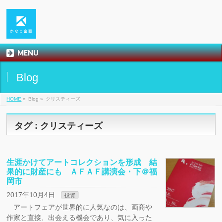
MENU
Blog
HOME
»
Blog »
クリスティーズ
タグ : クリスティーズ
生涯かけてアートコレクションを形成 結
果的に財産にも ＡＦＡＦ講演会・下＠福
岡市
2017年10月4日
投資
アートフェアが世界的に人気なのは、画商や
作家と直接、出会える機会であり、気に入った