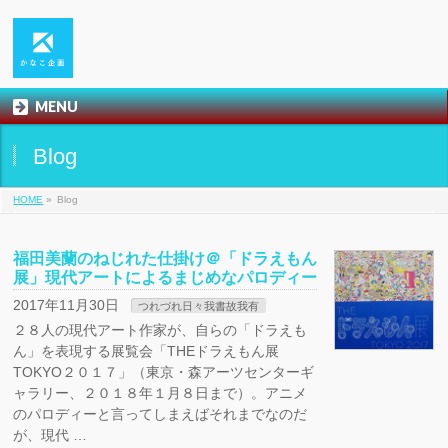
MENU
Blog
HOME
»
Blog
福田美蘭のねじれた仕掛け＠「ドラえもん
展」現代アートによるまじめなパロディー
2017年11月30日
つれづれ日々我書故我有
２８人の現代アート作家が、自らの「ドラえも
ん」を表現する展覧会「THEドラえもん展
TOKYO２０１７」（東京・森アーツセンターギ
ャラリー、２０１８年１月８日まで）。アニメ
のパロディーと言ってしまえばそれまでなのだ
が、現代 …