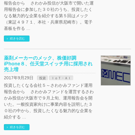
報告会から さわかみ投信が大阪市で開いた運
用報告会に参加した３０社のうち、投資したく
なる魅力的な企業を紹介する第５回はメック
（東証４９７１、本社・兵庫県尼崎市）。電子
基板を作る …
続きを読む
薬剤メーカーのメック、株価好調
iPhone８、任天堂スイッチ用に採用され
売上増
2017年9月29日
投資
ＩｏＴ・ＡＩ
投資したくなる会社５～さわかみファンド運用
報告会から さわかみファンドを運営するさわ
かみ投信が大阪市で９月上旬、運用報告会を開
いた。一般投資家向けに事業内容を説明した３
０社の中から、投資したくなる魅力的な企業を
紹介する …
続きを読む