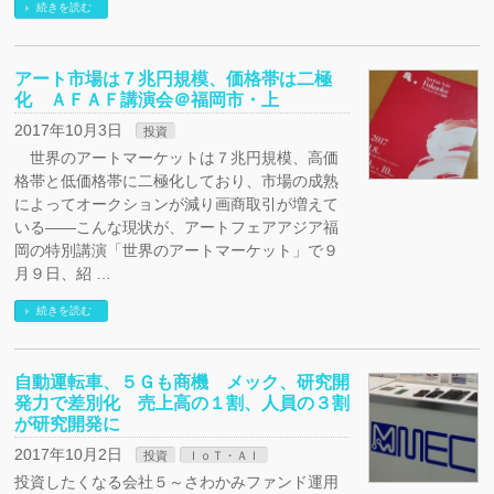
続きを読む
アート市場は７兆円規模、価格帯は二極
化 ＡＦＡＦ講演会＠福岡市・上
2017年10月3日
投資
世界のアートマーケットは７兆円規模、高価
格帯と低価格帯に二極化しており、市場の成熟
によってオークションが減り画商取引が増えて
いる――こんな現状が、アートフェアアジア福
岡の特別講演「世界のアートマーケット」で９
月９日、紹 …
続きを読む
自動運転車、５Ｇも商機 メック、研究開
発力で差別化 売上高の１割、人員の３割
が研究開発に
2017年10月2日
投資
ＩｏＴ・ＡＩ
投資したくなる会社５～さわかみファンド運用