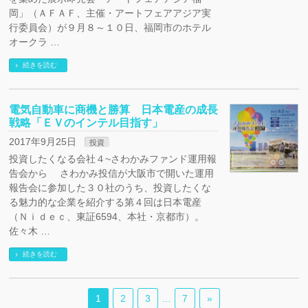
岡」（ＡＦＡＦ、主催・アートフェアアジア実
行委員会）が９月８～１０日、福岡市のホテル
オークラ …
続きを読む
電気自動車に商機と勝算 日本電産の成長
戦略「ＥＶのインテル目指す」
2017年9月25日
投資
投資したくなる会社４~さわかみファンド運用報
告会から さわかみ投信が大阪市で開いた運用
報告会に参加した３０社のうち、投資したくな
る魅力的な企業を紹介する第４回は日本電産
（Ｎｉｄｅｃ、東証6594、本社・京都市）。
佐々木 …
続きを読む
1
2
3
…
7
»