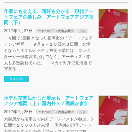
作家にも会える、嗜好も分かる 現代アー
トフェアの楽しみ アートフェアアジア福
岡（下）
2017年9月27日
つれづれ日々我書故我有
投資
今回で3回目となった福岡市の「アートフェア
アジア福岡」。９月８～１０日の３日間、会場
となったホテルオークラ福岡９階には、コレク
ターや一般鑑賞者だけでなく、アーティスト本
人も多数訪れていた。 マカオ出身で北海道で
写真作 …
続きを読む
ホテル空間生かした展示も アートフェア
アジア福岡（上）国内外３７画廊が参加
2017年9月26日
つれづれ日々我書故我有
投資
大御所から若手まで内外アーティストが参加、3
日間で２５００人超来場 国内外の現代アート
を集めた展示即売会「アートフェアアジア福