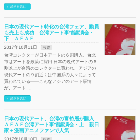
続きを読む
日本の現代アート特化の台湾フェア、動員
も売上も成功 台湾アート事情講演会・
下 ＡＦＡＦ
2017年10月11日
投資
台湾コレクターが日本アートの６割購入、台北
市はアートを政策に採用 日本の現代アートの６
割以上が台湾のコレクターに買われ、アジアの
現代アートの９割近くは中国系の人々によって
買われている――こんなアジアのアート事情
が、アート …
続きを読む
日本の現代アート、台湾の富裕層が購入
ＡＦＡＦ台湾アート事情講演会・上 親日
家＋漫画アニメファンで人気
2017年10月10日
投資