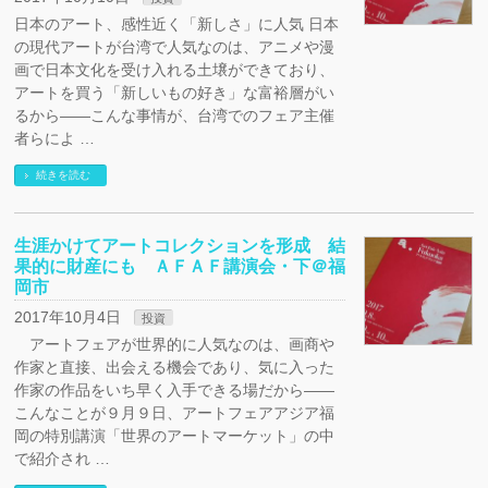
日本のアート、感性近く「新しさ」に人気 日本
の現代アートが台湾で人気なのは、アニメや漫
画で日本文化を受け入れる土壌ができており、
アートを買う「新しいもの好き」な富裕層がい
るから――こんな事情が、台湾でのフェア主催
者らによ …
続きを読む
生涯かけてアートコレクションを形成 結
果的に財産にも ＡＦＡＦ講演会・下＠福
岡市
2017年10月4日
投資
アートフェアが世界的に人気なのは、画商や
作家と直接、出会える機会であり、気に入った
作家の作品をいち早く入手できる場だから――
こんなことが９月９日、アートフェアアジア福
岡の特別講演「世界のアートマーケット」の中
で紹介され …