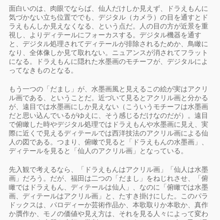
面白いのは、肉眼でならば、仙人だけしか見えず、ドラえもんに
気づかない立ち位置ででも、デジタル（カメラ）の目を通すとド
ラえもんしか見えなくなる、という点だ。人の目の方が近景を重
視し、よりディテールにフォーカスする。デジタル機器を通す
と、デジタル処理されてディテールが排除されるためか、鳥瞰に
なり、全体像しか見て取れない。ニュアンスが消されてフラット
になる。ドラえもんに隠れた水墨画のモチーフが、デジタルによ
ってなきものとなる。
もう一つの「だまし」が、水墨画風と見えるこの絵が実はアクリ
ル画である、ということだ。近づいて見るとアクリル画と分かる
が、遠目では水墨画にしか見えない（こういうモチーフは水墨画
だと思い込んでいるがゆえに、そう感じるだけなのだが）。遠目
で俯瞰した時やデジタル処理ではドラえもんや水墨画に見え、実
際に近くで見えるディテールでは西洋技法のアクリル画による仙
人の図である。つまり、俯瞰で見ると「ドラえもんの水墨画」、
ディテールを見ると「仙人のアクリル画」となっている。
先入観で考えるなら、「ドラえもんはアクリル画」「仙人は水墨
画」だろう。だが、福田は二つの「だまし」をねじれさせ、「俯
瞰ではドラえもん、ディテールは仙人」、なのに「俯瞰では水墨
画、ディテールはアクリル画」と、たすき掛けにした。このパラ
ドックスは、パロディーか芸術作品か、本歌取りか本歌か、真作
か贋作か、モノの価値や見え方は、それを見る人々によって変わ