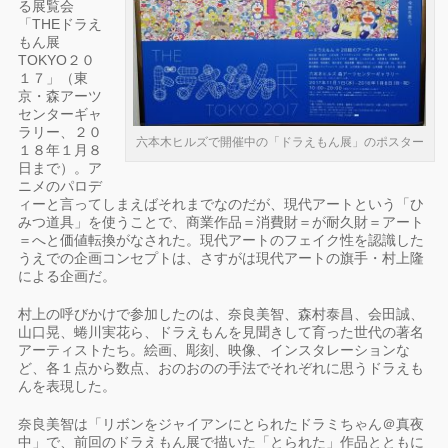
る展覧会
「THEドラえ
もん展
TOKYO２０
１７」（東
京・森アーツ
センターギャ
ラリー、２０
六本木ヒルズで開催中の「ドラえもん展」のポスター
１８年１月８
日まで）。ア
ニメのパロデ
ィーと言ってしまえばそれまでなのだが、現代アートという「ひ
みつ道具」を使うことで、商業作品＝消費財＝が耐久財＝アート
＝へと価値転換がなされた。現代アートのフェイク性を認識した
うえでの企画コンセプトは、さすがは現代アートの旗手・村上隆
による企画だ。
村上の呼びかけで参加したのは、奈良美智、森村泰昌、会田誠、
山口晃、蜷川実花ら、ドラえもんを見聞きして育った世代の著名
アーティストたち。絵画、彫刻、映像、インスタレーションな
ど、各１点から数点、おのおのの手法でそれぞれに思うドラえも
んを表現した。
奈良美智は「リボンをジャイアンにとられたドラミちゃん＠真夜
中」で、前回のドラえもん展で描いた「とられた」作品とともに