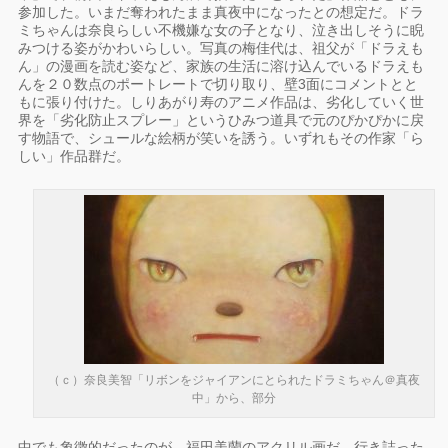
参加した。いまだ奪われたまま真夜中になったとの想定だ。ドラ
ミちゃんは奈良らしい不機嫌な女の子となり、泣き出しそうに睨
みつける姿がかわいらしい。写真の梅佳代は、祖父が「ドラえも
ん」の漫画を読む姿など、家族の生活に溶け込んでいるドラえも
んを２０数点のポートレートで切り取り、壁3面にコメントとと
もに張り付けた。しりあがり寿のアニメ作品は、劣化していく世
界を「劣化防止スプレー」というひみつ道具で元のぴかぴかに戻
す物語で、シュールな絵柄が笑いを誘う。いずれもその作家「ら
しい」作品群だ。
（ｃ）奈良美智「リボンをジャイアンにとられたドラミちゃん＠真夜
中」から、部分
中でも象徴的だったのが、福田美蘭のアクリル画だ。行き詰った