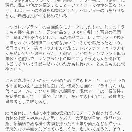
現代、過去の何かを模倣すること＝フェイク＝で存命を図るとい
う、現代アートの本質を如実に示した。パロディーの形を取りな
がら、痛烈な批評性を秘めている。
一つはレンブラントの自画像をモチーフにしたもの。前回のドラ
えもん展で発表した。元の作品をデジタル印刷した写真の周囲
に、福田が絵を描き足した。元の作品では、レンブラントの後ろ
に描かれている円弧二つが何を描いているかが謎だったという。
福田はそれを、実はドラえもんの足で、レンブラントはドラえも
んを描いていた途中だった、と想定。いかにもレンブラント風の
筆致・色使いで、レンブラントの時代にもドラえもんが現れて、
本当にそういう作品を描いていたかもしれない、と見るものに想
像させる。
さらに素晴らしいのが、今回のために描き下ろした、もう一つの
水墨画風の絵「波上群仙図」だ。伝統的絵画か、ドラえもん（現
代アニメ）か。アクリル画か水墨画か。現代アートの「模倣性」
を逆手に取って、二重の「だまし」をたすき掛けにし、鑑賞者を
当事者として取り込む。
絵は全体に、中国の水墨画の伝統的なモチーフが配されている。
竹林の七賢人や寿老人と思しき老人、大黒様や天女、滝登りの
鯉、招福柄である桃や書物を持った西王母や仙人などが描かれ、
伝統的な水墨画をなぞっているようだ。近づいて見ると、そうし