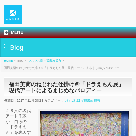
MENU
Blog
HOME
»
Blog »
つれづれ日々我書故我有
»
福田美蘭のねじれた仕掛け＠「ドラえもん展」現代アートによるまじめなパロディー
福田美蘭のねじれた仕掛け＠「ドラえもん展」
現代アートによるまじめなパロディー
投稿日 : 2017年11月30日 | カテゴリー :
つれづれ日々我書故我有
２８人の現代
アート作家
が、自らの
「ドラえも
ん」を表現す