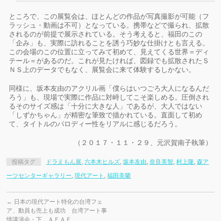
ところで、この展覧会は、ほとんどの作品が写真撮影が可能（フ
ラッシュ・動画は不可）となっている。携帯などで撮られ、拡散
されるのが前提で展示されている。そう考えると、福田のこの
「企み」も、実際に訪れることを誘う巧妙な仕掛けとも言える。
この会場のこの位置に立ってみて初めて、見えてくる世界＝ディ
テール＝があるのだ。これが見たければ、図録でも拡散されたＳ
ＮＳ上のデータでもなく、展覧会に来て体験するしかない。
同様に、坂本友由のアクリル画「僕らはいつごろ大人になるんだ
ろう」も、現場で実際に作品に対峙してこそ楽しめる。圧倒され
るそのサイズ感は「十分に大きな人」であるが、大人ではない
「しずかちゃん」が精密な筆致で描かれている。直面して初め
て、タイトルのパロディー性をリアルに感じるだろう。
（２０１７・１１・２９、元沢賀南子執筆）
投稿タグ
ドラえもん展
,
六本木ヒルズ
,
坂本友由
,
奈良美智
,
村上隆
,
森ア
ーツセンターギャラリー
,
現代アート
,
福田美蘭
←
日本の現代アート特化の台湾フェ
ア、動員も売上も成功 台湾アート事
情講演会・下 ＡＦＡＦ