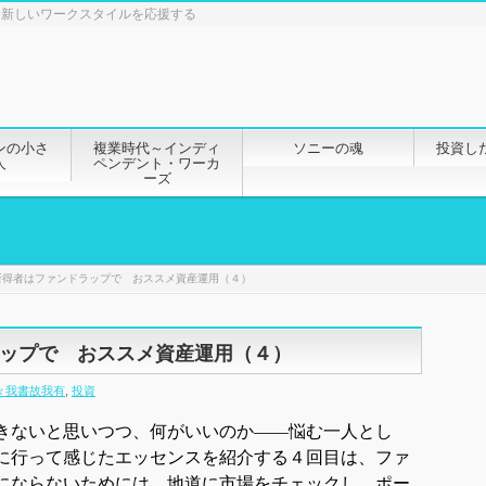
と新しいワークスタイルを応援する
ンの小さ
複業時代～インディ
ソニーの魂
投資し
人
ペンデント・ワーカ
ーズ
所得者はファンドラップで おススメ資産運用（４）
ップで おススメ資産運用（４）
々我書故我有
,
投資
きないと思いつつ、何がいいのか――悩む一人とし
に行って感じたエッセンスを紹介する４回目は、ファ
にならないためには、地道に市場をチェックし、ポー