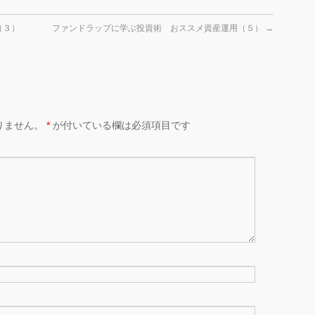
（３）
ファンドラップに学ぶ投資術 おススメ資産運用（５）
→
りません。
*
が付いている欄は必須項目です