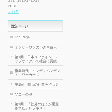
23
24
25
26
27
28
29
30
31
« 11月
固定ページ
Top Page
オンリーワンの小さき巨人
第1回 日本リファイン ア
ップサイクルで社会に貢献
複業時代～インディペンデン
ト・ワーカーズ
第1回 四つの仕事を持つ男
ソニーの魂
第1回 「社外のほうが重宝
された」レゾネスト