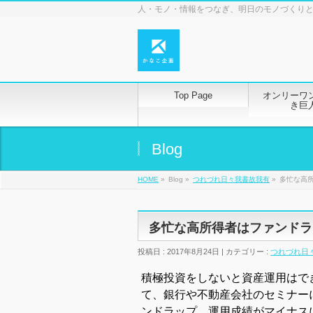
人・モノ・情報をつなぎ、明日のモノづくり
Top Page
オンリーワ
き巨
Blog
HOME
»
Blog »
つれづれ日々我書故我有
»
多忙な高
多忙な高所得者はファンドラ
投稿日 : 2017年8月24日 | カテゴリー :
つれづれ日
積極投資をしないと資産運用はで
て、銀行や不動産会社のセミナー
ンドラップ。運用成績がマイナス