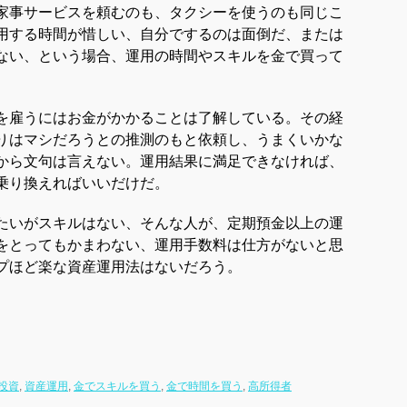
家事サービスを頼むのも、タクシーを使うのも同じこ
用する時間が惜しい、自分でするのは面倒だ、または
ない、という場合、運用の時間やスキルを金で買って
を雇うにはお金がかかることは了解している。その経
りはマシだろうとの推測のもと依頼し、うまくいかな
から文句は言えない。運用結果に満足できなければ、
乗り換えればいいだけだ。
たいがスキルはない、そんな人が、定期預金以上の運
をとってもかまわない、運用手数料は仕方がないと思
プほど楽な資産運用法はないだろう。
投資
,
資産運用
,
金でスキルを買う
,
金で時間を買う
,
高所得者