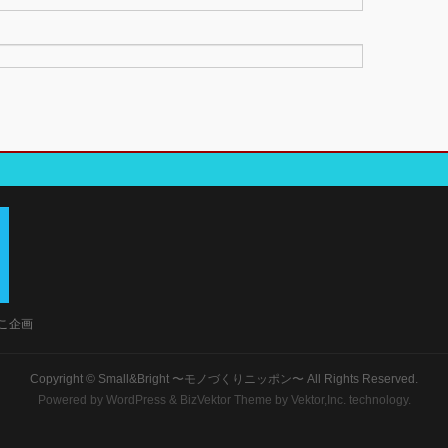
なこ企画
Copyright ©
Small&Bright 〜モノづくりニッポン〜
All Rights Reserved.
Powered by
WordPress
&
BizVektor Theme
by Vektor,Inc. technology.