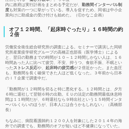
内に政府は実行計画をまとめる予定だが、
勤務間インターバル制
度
も対策の一つに挙がっている。導入を促すため、同省は中小企
業向けに助成金の受け付けも始めた。（Ⓒかなこ企画）
オフ１２時間、「起床時ぐったり」１６時間の約
２倍
労働安全衛生総合研究所の調査による。セミナーで講演した同研
究所産業疫学研究グループの高橋正也部長（医学博士）による
と、翌日の勤務までの時間が１０～１２時間しかない人は、１６
時間あった人に比べて疲労、不安、抑うつ、食欲不振、不眠とい
った
ストレス反応
や、
起床時の疲労感
が２倍近かった。また血圧
も、勤務間を長く確保できた人ほど低くなった。３年前から日本
のＩＴ企業で調査中だ。
「勤務間が１２時間を切ると特に悪化する。１２時間とは、夕方
６時に退社して翌朝６時の出勤。ＥＵの法定の勤務間最低休息時
間は１１時間だが、６時退社なら９時出社という１５時間インタ
ーバルくらいのほうが、日本人には合うかもしれない」（高橋部
長）
ちなみに、病院看護師約１２００人を対象にした２０１４年の海
外での調査でも、勤務間のオフが短いほど不健康になっていた。