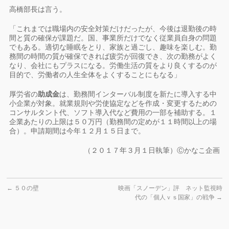
高橋部長は言う。
「これまでは職場内の安全対策だけだったが、今後は退勤後の時
間と質の確保が課題だ。国、事業所だけでなく従業員自身の問題
でもある。適切な睡眠をとり、家族と過ごし、趣味を楽しむ。勤
務間の時間の質が確保できれば疲労が回復でき、次の勤務がよく
なり、会社にもプラスになる。労働生活の質をより良くするのが
目的で、労働者の人生全体をよくすることにもなる」
厚労省の
助成金
は、勤務間インターバル制度を新たに導入する中
小企業が対象。就業規則や労使協定などを作成・変更するための
コンサルタント代、ソフト導入代など費用の一部を補助する。１
企業あたりの上限は５０万円（勤務間の定めが１１時間以上の場
合）。申請期間は今年１２月１５日まで。
（２０１７年３月１日執筆）Ⓒかなこ企画
←
５０の壁
映画「スノーデン」評 ネット監視時
代の「個人ｖｓ国家」の戦争
→