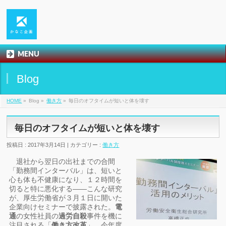
MENU
Blog
HOME
»
Blog »
働き方
»
毎日のオフタイムが短いと体を壊す
毎日のオフタイムが短いと体を壊す
投稿日 : 2017年3月14日 | カテゴリー :
働き方
退社から翌日の出社までの合間
「勤務間インターバル」は、短いと
心も体も不健康になり、１２時間を
切ると特に悪化する――こんな研究
が、厚生労働省が３月１日に開いた
企業向けセミナーで披露された。
電
通
の女性社員の
過労自殺
事件を機に
注目される「
働き方改革
」。今年度