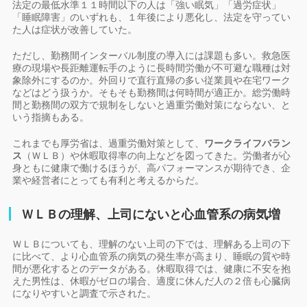
法定の最低水準１１時間以下の人は「強い眠気」「過労症状」
「睡眠障害」のいずれも、１年後により悪化し、法定を守ってい
た人は症状が改善していた。
ただし、勤務間インターバル制度の導入には課題も多い。救急医
療の現場や長距離運転手のように長時間労働が不可避な職種は対
象除外にするのか。外回りで直行直帰の多い従業員や在宅ワーク
などはどう扱うか。そもそも勤務間は何時間が適正か。総労働時
間と勤務間の双方で規制をしないと過重労働対策にならない、と
いう指摘もある。
これまでも厚労省は、過重労働対策として、
ワークライフバラン
ス
（ＷＬＢ）や休暇取得率の向上などを図ってきた。労働者が心
身ともに健康で働けるほうが、高パフォーマンスが期待でき、企
業や経営者にとっても有利と考えるからだ。
ＷＬＢの理解、上司にないと心血管系の病気増
ＷＬＢについても、理解のない上司の下では、理解ある上司の下
に比べて、より心血管系の病気の発生率が高まり、睡眠の質や時
間が悪化するとのデータがある。休暇取得では、健康に不安を抱
えた男性は、休暇がゼロの場合、適度に休んだ人の２倍も心臓病
になりやすいと調査で示された。