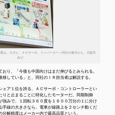
事業は、ロボと、ＡＣサーボ、インバーター＝同社の展示から、大阪市
内で
ており、「今後も中国向けはまだ伸びるとみられる。
推移している」と、同社のＩＲ担当者は解説する。
シェア１位を誇る、ＡＣサーボ・コントローラーとい
たりと止まることに特化したモーターだ。同期制御
が強みで、１回転３６０度を１６００万分の１に分け
山手線の大きさなら、電車が線路上を２センチ動くだ
の分解精度はメーカー内で最高品質という。