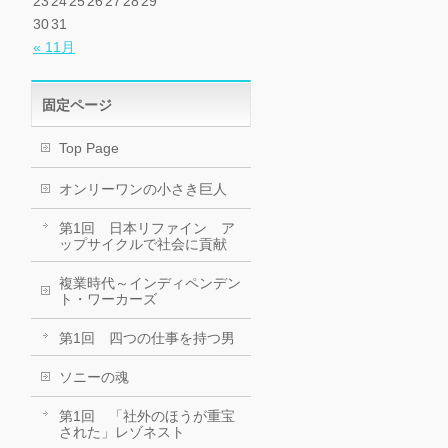
23
24
25
26
27
28
29
30
31
« 11月
固定ページ
Top Page
オンリーワンの小さき巨人
第1回 日本リファイン ア
ップサイクルで社会に貢献
複業時代～インディペンデン
ト・ワーカーズ
第1回 四つの仕事を持つ男
ソニーの魂
第1回 「社外のほうが重宝
された」レゾネスト