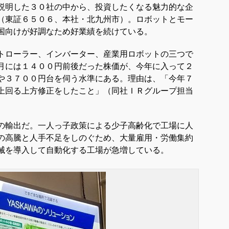
説明した３０社の中から、投資したくなる魅力的な企
（東証６５０６、本社・北九州市）。ロボットとモー
国向けが好調なため好業績を続けている。
トローラー、インバーター、
産業用ロボットの
三
つで
月には１４００円前後だった株価が、今年に入って２
や３７００円台を伺う水準にある。理由は、「今年７
上回る上方修正をしたこと」（同社ＩＲグループ担当
の輸出だ。一人っ子政策による少子高齢化で工場に人
の高騰と人手不足をしのぐため、大量雇用・労働集約
械を導入して自動化する工場が急増している。