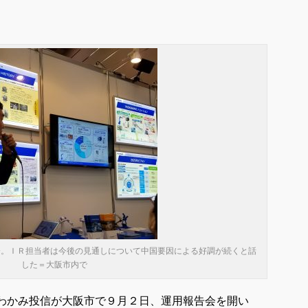
会。ＩＲ担当者は今後の見通しについて中国要因による好調が続くと話
した＝大阪市内で
わかみ投信が大阪市で９月２日、運用報告会を開い