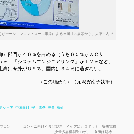
くがモーションコントロール事業による＝同社の展示から、大阪市内で
御）部門が４６％を占める（うち６５％がＡＣサー
５％、「システムエンジニアリング」が１２％など。
上高は海外が６６％、国内は３４％に過ぎない。
（この項続く）（元沢賀南子執筆）
界シェア
,
中国向け
,
安川電機
,
投資
,
株価
プコン
コンビニ向けや食品製造、イケアにもロボット 安川電機
「少量多品種製造ロボ」に今後は期待
→