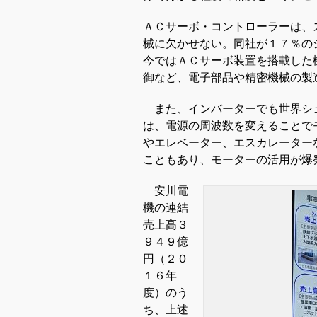
ＡＣサーボ・コントローラーは、
械に欠かせない。同社が１７％の
今ではＡＣサーボ装置を搭載した
御など、電子部品や精密機械の製
また、インバーターでも世界シ
は、電源の周波数を変えることで
やエレベーター、エスカレーター
こともあり、モーターの活用が爆
安川電
機の連結
売上高３
９４９億
円（２０
１６年
度）のう
ち、上述