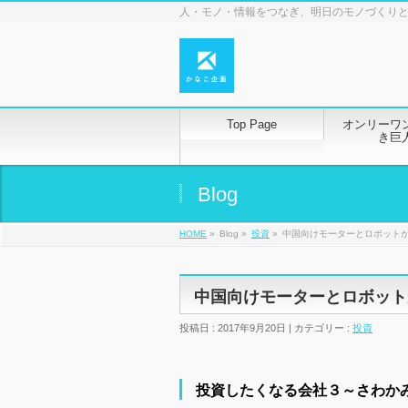
人・モノ・情報をつなぎ、明日のモノづくり
Top Page
オンリーワ
き巨
Blog
HOME
»
Blog »
投資
»
中国向けモーターとロボット
中国向けモーターとロボット
投稿日 : 2017年9月20日 | カテゴリー :
投資
投資したくなる会社３～さわか