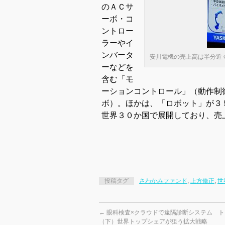
のＡＣサ
ーボ・コ
ントロー
ラーやイ
ンバータ
安川電機の売上高は半分近
ーなどを
含む「モ
ーションコントロール」（動作制
ボ）。ほかは、「ロボット」が３
世界３０か国で展開しており、売
投稿タグ
さわかみファンド
,
上方修正
,
世
←
眼科検査×クラウドで遠隔診断システム ト
（下）世界トップシェアが狙う拡大戦略