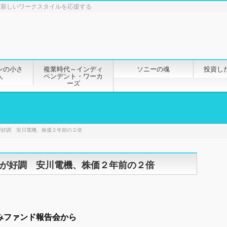
と新しいワークスタイルを応援する
ンの小さ
複業時代～インディ
ソニーの魂
投資し
人
ペンデント・ワーカ
ーズ
が好調 安川電機、株価２年前の２倍
が好調 安川電機、株価２年前の２倍
みファンド報告会から