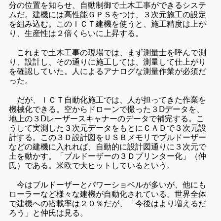
分の位置を知らせ、自動制御で土木工事ができるシステ
ムだ。建機には高性能ＧＰＳをつけ、３次元施工の設定
を組み込む。このＩＣＴ建機を使うと、施工精度は上が
り、生産性は２倍くらいに上昇する。
これまで土木工事の現場では、まず測量士を呼んで測
り、設計し、その通りに施工しては、測量して仕上がり
を確認していた。人によるアナログな測量作業が必須だ
った。
だが、ＩＣＴ自動化施工では、人が担ってきた作業を
機械化できる。空からドローンで撮った３Ⅾデータを、
地上の３Ⅾレーザースキャナーのデータで補完する。こ
うして実測した３次元データをもとにＣＡＤで３次元設
計する。この３Ｄ設計図をＵＳＢメモリでブルドーザー
などの建機に入れれば、自動的に設計図通りに３次元で
土を動かす。「ブルドーザーの３Ｄプリンター化」（仲
氏）である。米欧で大ヒットしているという。
今はブルドーザーとパワーショベルが多いが、他にも
ローラーなど様々な建機が自動化されている。世界全体
で建機への搭載率は２０％だが、「今後はより増えるだ
ろう」と仲氏は見る。