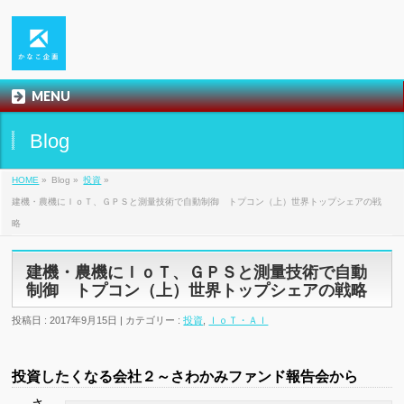
MENU
Blog
HOME
»
Blog »
投資
»
建機・農機にＩｏＴ、ＧＰＳと測量技術で自動制御 トプコン（上）世界トップシェアの戦
略
建機・農機にＩｏＴ、ＧＰＳと測量技術で自動
制御 トプコン（上）世界トップシェアの戦略
投稿日 : 2017年9月15日 | カテゴリー :
投資
,
ＩｏＴ・ＡＩ
投資したくなる会社２～さわかみファンド報告会から