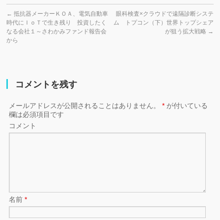
←
抵抗器メーカーＫＯＡ、電気自動車
眼科検査×クラウドで遠隔診断システ
時代にＩｏＴで生き残り 投資したく
ム トプコン（下）世界トップシェア
なる会社１～さわかみファンド報告会
が狙う拡大戦略
→
から
コメントを残す
メールアドレスが公開されることはありません。
*
が付いている
欄は必須項目です
コメント
名前
*