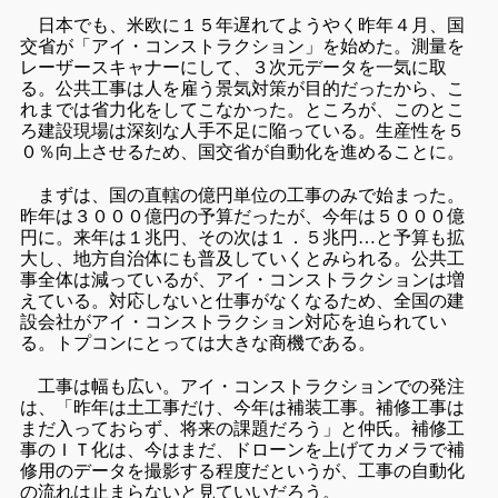
日本でも、米欧に１５年遅れてようやく昨年４月、国
交省が「アイ・コンストラクション」を始めた。測量を
レーザースキャナーにして、３次元データを一気に取
る。公共工事は人を雇う景気対策が目的だったから、こ
れまでは省力化をしてこなかった。ところが、このとこ
ろ建設現場は深刻な人手不足に陥っている。生産性を５
０％向上させるため、国交省が自動化を進めることに。
まずは、国の直轄の億円単位の工事のみで始まった。
昨年は３０００億円の予算だったが、今年は５０００億
円に。来年は１兆円、その次は１．５兆円…と予算も拡
大し、地方自治体にも普及していくとみられる。公共工
事全体は減っているが、アイ・コンストラクションは増
えている。対応しないと仕事がなくなるため、全国の建
設会社がアイ・コンストラクション対応を迫られてい
る。トプコンにとっては大きな商機である。
工事は幅も広い。アイ・コンストラクションでの発注
は、「昨年は土工事だけ、今年は補装工事。補修工事は
まだ入っておらず、将来の課題だろう」と仲氏。補修工
事のＩＴ化は、今はまだ、ドローンを上げてカメラで補
修用のデータを撮影する程度だというが、工事の自動化
の流れは止まらないと見ていいだろう。