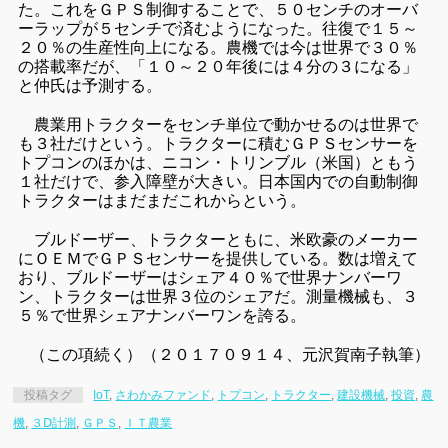
た。これをＧＰＳ制御することで、５０センチのオーバ
ーラップが５センチで済むようになった。往復で１５～
２０％の生産性向上になる。農機では今は世界で３０％
の搭載率だが、「１０～２０年後には４分の３になる」
と仲氏は予測する。
農業用トラクターをセンチ単位で動かせるのは世界で
も３社だけという。トラクターに積むＧＰＳセンサーを
トプコンのほかは、ニコン・トリンブル（米国）ともう
１社だけで、参入障壁が大きい。日本国内での自動制御
トラクターはまだまだこれからという。
ブルドーザー、トラクターともに、米欧豪のメーカー
にＯＥＭでＧＰＳセンサーを提供している。数は増えて
おり、ブルドーザーはシェア４０％で世界ナンバーワ
ン、トラクターは世界３位のシェアだ。測量機械も、３
５％で世界シェアナンバーワンを誇る。
（この項続く）（２０１７０９１４、元沢賀南子執筆）
投稿タグ
IoT
,
さわかみファンド
,
トプコン
,
トラクター
,
建設機械
,
投資
,
農
機
,
３Ⅾ計測
,
ＧＰＳ
,
ＩＴ農業