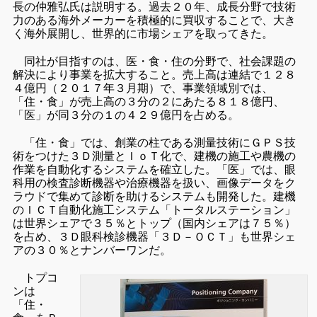
長の仲雅弘氏は説明する。過去２０年、成長分野で技術
力のある海外メーカーを積極的に買収することで、大き
く海外展開し、世界的に市場シェアを取ってきた。
同社が目指すのは、医・食・住の分野で、社会課題の
解決により事業を拡大すること。売上高は連結で１２８
４億円（２０１７年３月期）で、事業領域別では、
「住・食」が売上高の３分の２にあたる８１８億円、
「医」が同３分の１の４２９億円を占める。
「住・食」では、創業の柱である測量技術にＧＰＳ技
術をつけた３Ｄ測量とＩｏＴ化で、建機の施工や農機の
作業を自動化するシステムを確立した。「医」では、眼
科用の検査診断機器や治療機器を扱い、画像データをク
ラウドで集めて診断を助けるシステムも開発した。建機
のＩＣＴ自動化施工システム「トータルステーション」
は世界シェアで３５％とトップ（国内シェアは７５％）
を占め、３Ｄ眼科検診機器「３Ｄ－ＯＣＴ」も世界シェ
アの３０％とナンバーワンだ。
トプコ
ンは
「住・