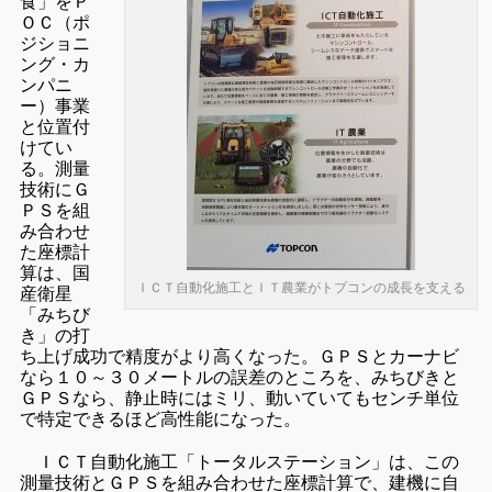
食」をＰ
ＯＣ（ポ
ジショニ
ング・カ
ンパニ
ー）事業
と位置付
けてい
る。測量
技術にＧ
ＰＳを組
み合わせ
た座標計
算は、国
ＩＣＴ自動化施工とＩＴ農業がトプコンの成長を支える
産衛星
「みちび
き」の打
ち上げ成功で精度がより高くなった。ＧＰＳとカーナビ
なら１０～３０メートルの誤差のところを、みちびきと
ＧＰＳなら、静止時にはミリ、動いていてもセンチ単位
で特定できるほど高性能になった。
ＩＣＴ自動化施工「トータルステーション」は、この
測量技術とＧＰＳを組み合わせた座標計算で、建機に自