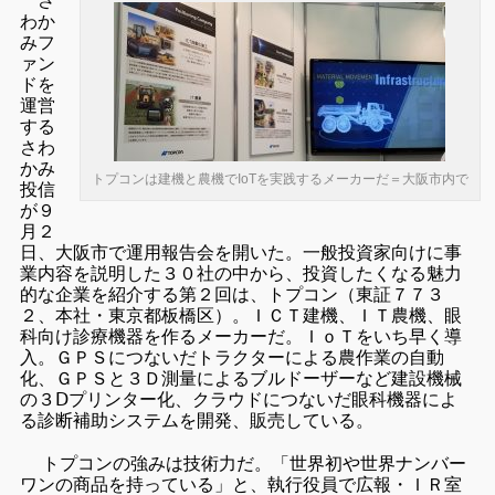
さ
わか
みフ
ァン
ドを
運営
する
さわ
かみ
トプコンは建機と農機でIoTを実践するメーカーだ＝大阪市内で
投信
が９
月２
日、大阪市で運用報告会を開いた。一般投資家向けに事
業内容を説明した３０社の中から、投資したくなる魅力
的な企業を紹介する第２回は、トプコン（東証７７３
２、本社・東京都板橋区）。ＩＣＴ建機、ＩＴ農機、眼
科向け診療機器を作るメーカーだ。ＩｏＴをいち早く導
入。ＧＰＳにつないだトラクターによる農作業の自動
化、ＧＰＳと３Ｄ測量によるブルドーザーなど建設機械
の３Ⅾプリンター化、クラウドにつないだ眼科機器によ
る診断補助システムを開発、販売している。
トプコンの強みは技術力だ。「世界初や世界ナンバー
ワンの商品を持っている」と、執行役員で広報・ＩＲ室