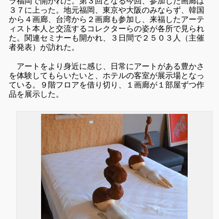
ラ福岡で開かれた。第３回となる今回、参加した画廊は
３７に上った。地元福岡、東京や大阪のみならず、韓国
から４画廊、台湾から２画廊も参加し、来福したアーテ
ィスト本人と交流するコレクターらの姿が各所で見られ
た。関連セミナーも開かれ、３日間で２５０３人（主催
者発表）が訪れた。
アートをより身近に感じ、日常にアートがある豊かさ
を体験してもらいたいと、ホテルの客室が展示場となっ
ている。９階フロアを借り切り、１画廊が１部屋ずつ作
品を展示した。