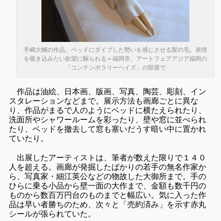
手嶋大輔の作品。ベッドにダイブした勢いを感じさせる髪の毛。表情
を覗き込みたい欲望に駆られる＝福岡市、アートフェアアジア福岡の
「コンテンポラリーヘイズ」の部屋で
作品は油絵、日本画、版画、写真、陶芸、彫刻、イン
スタレーションなどまで。展示方法も画廊ごとに異な
り、作品がまるで人のようにベッドに横たえられたり、
洗面所やシャワールームを彩ったり、壁や窓に並べられ
たり、ベッドを撤去して窓も塞いだうす暗い中に置かれ
ていたり。
出展したアーティストは、筆者が数えた限りで１４０
人を超える。画廊が発掘したばかりの若手の無名作家か
ら、写真家・細江英公などの物故した大御所まで。手の
ひらに乗る小品から壁一面の大作まで、金額も数千円の
ものから数百万円台のものまでと幅広い。気に入った作
品は早い者勝ちのため、次々と「売約済み」を示す赤丸
シールが張られていた。