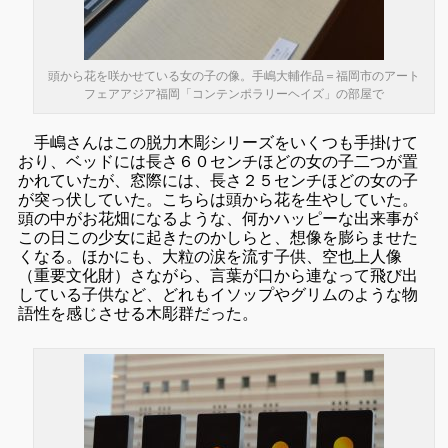
頭から花を咲かせている女の子の像。手嶋大輔作品＝福岡市のアート
フェアアジア福岡「コンテンポラリーヘイズ」の部屋で
手嶋さんはこの脱力木彫シリーズをいくつも手掛けて
おり、ベッドには長さ６０センチほどの女の子二つが置
かれていたが、窓際には、長さ２５センチほどの女の子
が突っ伏していた。こちらは頭から花を生やしていた。
頭の中がお花畑になるような、何かハッピーな出来事が
この日この少女に起きたのかしらと、想像を膨らませた
くなる。ほかにも、大粒の涙を流す子供、空也上人像
（重要文化財）さながら、言葉が口から連なって飛び出
している子供など、どれもイソップやグリムのような物
語性を感じさせる木彫群だった。