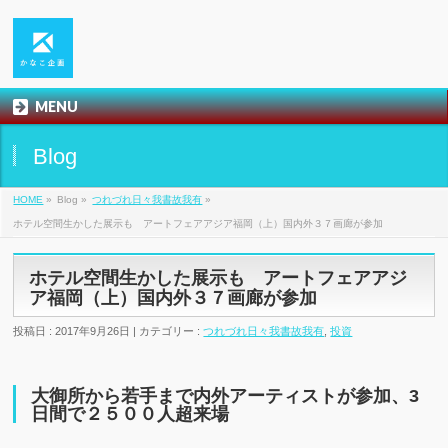
MENU
Blog
HOME
»
Blog »
つれづれ日々我書故我有
»
ホテル空間生かした展示も アートフェアアジア福岡（上）国内外３７画廊が参加
ホテル空間生かした展示も アートフェアアジ
ア福岡（上）国内外３７画廊が参加
投稿日 : 2017年9月26日 | カテゴリー :
つれづれ日々我書故我有
,
投資
大御所から若手まで内外アーティストが参加、3
日間で２５００人超来場