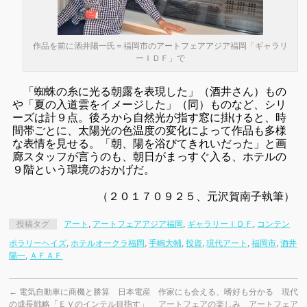
作品を前に酒井陽一氏＝福岡市のアートフェアアジア福岡「ギャラリ
ーＩＤＦ」で
「蜘蛛の糸に光る朝露を表現した」（酒井さん）もの
や「夏の入道雲をイメージした」（同）ものなど、シリ
ーズは計９点。後ろから自然光が指す窓に掛けると、時
間帯ごとに、太陽光の色温度の変化によって作品も多様
な表情を見せる。「朝、陽を浴びてきれいだった」と画
廊スタッフが言うのも、朝日がまっすぐ入る、ホテルの
９階という環境のおかげだ。
（２０１７０９２５、元沢賀南子執筆）
投稿タグ
アート
,
アートフェアアジア福岡
,
ギャラリーＩＤＦ
,
コンテン
ポラリーヘイズ
,
ホテルオークラ福岡
,
手嶋大輔
,
投資
,
現代アート
,
福岡市
,
酒井
陽一
,
ＡＦＡＦ
←
電気自動車に商機と勝算 日本電産
作家にも会える、嗜好も分かる 現代
の成長戦略「ＥＶのインテル目指す」
アートフェアの楽しみ アートフェア