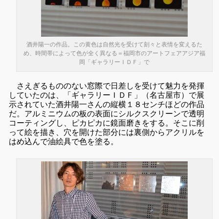
酒井陽一の作品。この黄色は自然光を受けて刻々と表情を変えるた
め、時間帯によって色が全く異なる＝福岡市のアートフェアアジア福
岡「ギャラリーＩＤＦ」で
さえぎるもののない窓際で日差しを受けて魅力を発揮
していたのは、「ギャラリーＩＤＦ」（名古屋市）で展
示されていた酒井陽一さんの縦横１８センチほどの作品
だ。アルミニウムの板の表面にシルクスクリーンで透明
コーティングし、ピカピカに鏡面磨きをする。そこに削
って絵を描き、穴を開けた部分には裏側からアクリルを
はめ込んで油絵具で色を塗る。