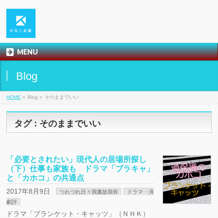
MENU
Blog
HOME
»
Blog »
そのままでいい
タグ : そのままでいい
「必要とされたい」現代人の居場所探し
（下）仕事も家族も ドラマ「ブラキャ」
と「カホコ」の共通点
2017年8月9日
つれづれ日々我書故我有
ドラマ・演
劇評
ドラマ「ブランケット・キャッツ」（ＮＨＫ）