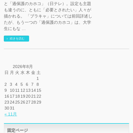
と「過保護のカホコ」（日テレ）。設定も主題
も違うのに、ともに「必要とされたい」人々が
描かれる。 「ブラキャ」については前回詳述し
たが、もう一つの「過保護のカホコ」は、大学
生にもな …
続きを読む
2026年8月
日
月
火
水
木
金
土
1
2
3
4
5
6
7
8
9
10
11
12
13
14
15
16
17
18
19
20
21
22
23
24
25
26
27
28
29
30
31
« 11月
固定ページ