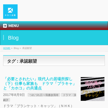
MENU
Blog
HOME
»
Blog »
承認願望
タグ : 承認願望
「必要とされたい」現代人の居場所探し
（下）仕事も家族も ドラマ「ブラキャ」
と「カホコ」の共通点
2017年8月9日
つれづれ日々我書故我有
ドラマ・演
劇評
ドラマ「ブランケット・キャッツ」（ＮＨＫ）