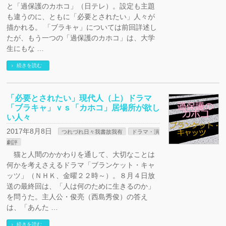
と「過保護のカホコ」（日テレ）。設定も主題
も違うのに、ともに「必要とされたい」人々が
描かれる。 「ブラキャ」については前回詳述し
たが、もう一つの「過保護のカホコ」は、大学
生にもな …
続きを読む
「必要とされたい」現代人（上）ドラマ
「ブラキャ」ｖｓ「カホコ」居場所が欲し
い人々
2017年8月8日
つれづれ日々我書故我有
ドラマ・演
劇評
猫と人間のかかわりを通して、大切なことは
何かを考えさえるドラマ「ブランケット・キャ
ッツ」（ＮＨＫ、金曜２２時～）。８月４日放
送の最終回は、「人は何のために生きるのか」
を問うた。主人公・俊亮（西島秀俊）の答え
は、「あんた …
続きを読む