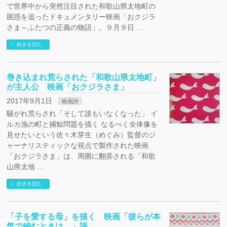
で世界中から突然注目された和歌山県太地町の
困惑を追ったドキュメンタリー映画「おクジラ
さま～ふたつの正義の物語」。９月９日 …
続きを読む
巻き込まれ荒らされた「和歌山県太地町」
が主人公 映画「おクジラさま」
2017年9月1日
映画評
騒がれ荒らされ「そして誰もいなくなった」 イ
ルカ漁の町と捕鯨問題を描く なるべく全体像を
見せたいという佐々木芽生（めぐみ）監督のジ
ャーナリスティックな視点で製作された映画
「おクジラさま」は、周囲に翻弄される「和歌
山県太地 …
続きを読む
「子を愛する母」を描く 映画「彼らが本
気で編むときは、」評