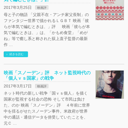
2017年3月25日
映画評
母と子の物語 「父親不在・アンチ家父長制」の
ファンタジー世界で描かれるＬＧＢＴ 映画「彼
らが本気で編むときは、」評 映画「彼らが本
気で編むときは、」は、「かもめ食堂」「めが
ね」等で癒し系と称された荻上直子監督の最新
作 …
続きを読む
映画「スノーデン」評 ネット監視時代の
「個人ｖｓ国家」の戦争
2017年3月17日
映画評
ネット時代の新しい戦争「国ｖｓ個人」を描く
国家が監視する社会の恐怖 そして市民は負け
た、のか 映画「スノーデン」評 ４年前に世界
中を揺るがせたスノーデン事件。米政府が世界
中の通話・通信データを傍受していたことを、
元Ｃ …