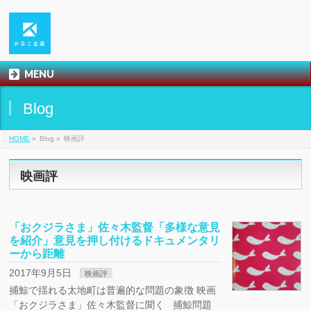
MENU
Blog
HOME
»
Blog »
映画評
映画評
「おクジラさま」佐々木監督「多様な意見
を紹介」意見を押し付けるドキュメンタリ
ーから距離
2017年9月5日
映画評
捕鯨で揺れる太地町は普遍的な問題の象徴 映画
「おクジラさま」佐々木監督に聞く 捕鯨問題